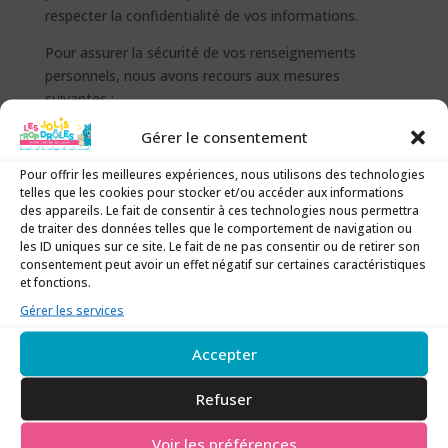
respecter la confidentialité de vos informations.
Pour assurer la sécurité de vos renseignements
personnels, nous avons recours aux mesures
suivantes :
Gérer le consentement
Cryptage SSL/TLS (HTTPS) :
Nous utilisons des
certificats SSL pour chiffrer les données transmises
Pour offrir les meilleures expériences, nous utilisons des technologies
entre votre navigateur et notre serveur, assurant ainsi
telles que les cookies pour stocker et/ou accéder aux informations
des appareils. Le fait de consentir à ces technologies nous permettra
la confidentialité de vos informations.
de traiter des données telles que le comportement de navigation ou
Pare-feu Applicatif Web :
Notre site est protégé
les ID uniques sur ce site. Le fait de ne pas consentir ou de retirer son
consentement peut avoir un effet négatif sur certaines caractéristiques
par un pare-feu applicatif pour prévenir les attaques
et fonctions.
courantes.
Gérer les services
Mises à Jour Régulières :
Nous maintenons notre
site internet, ainsi que tous les plugins et thèmes, à
Accepter
jour pour garantir la sécurité de notre site.
Accès Restreint :
Seules les personnes autorisées
Refuser
ont accès aux données personnelles collectées via
Voir les préférences